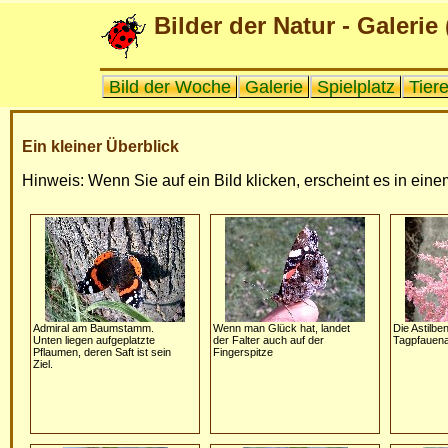
Bilder der Natur - Galerie 
Bild der Woche
Galerie
Spielplatz
Tier
Ein kleiner Überblick
Hinweis: Wenn Sie auf ein Bild klicken, erscheint es in ein
Admiral am Baumstamm.
Wenn man Glück hat, landet
Die Astilbe
Unten liegen aufgeplatzte
der Falter auch auf der
Tagpfauen
Pflaumen, deren Saft ist sein
Fingerspitze
Ziel.