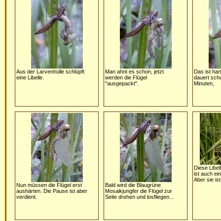
Aus der Larvenhülle schlüpft
Man ahnt es schon, jetzt
Das ist har
eine Libelle.
werden die Flügel
dauert sch
"ausgepackt".
Minuten,
Diese Libell
ist auch ei
Aber sie ist
Nun müssen die Flügel erst
Bald wird die Blaugrüne
aushärten. Die Pause ist aber
Mosaikjungfer die Flügel zur
verdient.
Seite drehen und losfliegen...