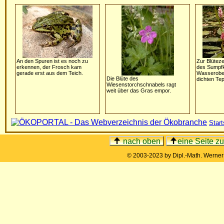
An den Spuren ist es noch zu
Zur Blütezei
erkennen, der Frosch kam
des Sumpfk
gerade erst aus dem Teich.
Wasserober
Die Blüte des
dichten Tep
Wiesenstorchschnabels ragt
weit über das Gras empor.
Start
nach oben
eine Seite z
© 2003-2023 by Dipl.-Math. Werne